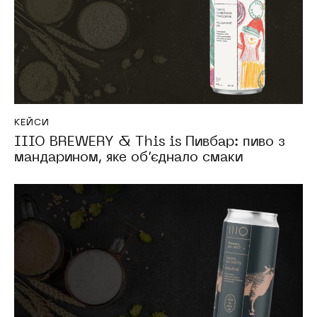
КЕЙСИ
IIIO BREWERY & This is Пивбар: пиво з
мандарином, яке об’єднало смаки