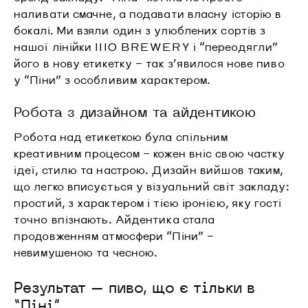
наливати смачне, а подавати власну історію в
бокалі. Ми взяли один з улюблених сортів з
нашої лінійки IIIO BREWERY і “переодягли”
його в нову етикетку – так з’явилося нове пиво
у “Піни” з особливим характером.
Робота з дизайном та айдентикою
Робота над етикеткою була спільним
креативним процесом – кожен вніс свою частку
ідеї, стилю та настрою. Дизайн вийшов таким,
що легко вписується у візуальний світ закладу:
простий, з характером і тією іронією, яку гості
точно впізнають. Айдентика стала
продовженням атмосфери “Піни” –
невимушеною та чесною.
Результат – пиво, що є тільки в
“Піні”