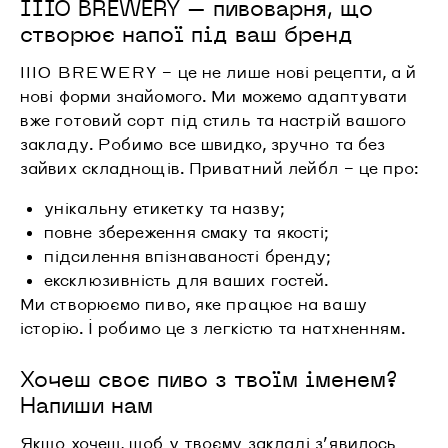
IIIO BREWERY – пивоварня, що
створює напої під ваш бренд
IIIO BREWERY – це не лише нові рецепти, а й
нові форми знайомого. Ми можемо адаптувати
вже готовий сорт під стиль та настрій вашого
закладу. Робимо все швидко, зручно та без
зайвих складнощів. Приватний лейбл – це про:
унікальну етикетку та назву;
повне збереження смаку та якості;
підсилення впізнаваності бренду;
ексклюзивність для ваших гостей.
Ми створюємо
пиво
, яке працює на вашу
історію. І робимо це з легкістю та натхненням.
Хочеш своє пиво з твоїм іменем?
Напиши нам
Якщо хочеш, щоб у твоєму закладі з’явилось