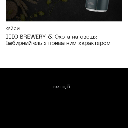
КЕЙСИ
IIIO BREWERY & Охота на овець:
імбирний ель з приватним характером
Ми створюємо для вас​:
емоції
_
Без категорії
Мерчі
Набори
Пиво
Політика
Конфеденційности
Політика Обслуговування