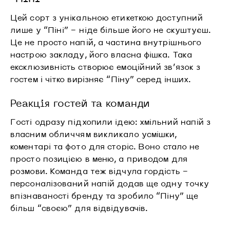
Цей сорт з унікальною етикеткою доступний
лише у “Піні” – ніде більше його не скуштуєш.
Це не просто напій, а частина внутрішнього
настрою закладу, його власна фішка. Така
ексклюзивність створює емоційний зв’язок з
гостем і чітко вирізняє “Піну” серед інших.
Реакція гостей та команди
Гості одразу підхопили ідею: хмільний напій з
власним обличчям викликало усмішки,
коментарі та фото для сторіс. Воно стало не
просто позицією в меню, а приводом для
розмови. Команда теж відчула гордість –
персоналізований напій додав ще одну точку
впізнаваності бренду та зробило “Піну” ще
більш “своєю” для відвідувачів.