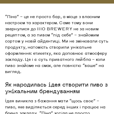
“Піна” – це не просто бар, а місце з власним
настроєм та характером. Саме тому вони
звернулися до IIIO BREWERY не за новим
рецептом, а за пивом “під себе” – знайомим
сортом у новій айдентиці. Ми не змінювали суть
продукту, натомість створили унікальне
оформлення: етикетку, яка доповнює атмосферу
закладу. Це і є суть приватного лейбла – коли
пиво знайоме на смак, але повністю “ваше” на
вигляд.
Як народилась ідея створити пиво з
унікальним брендуванням
Ідея виникла з бажання мати “щось своє” –
пиво, яке виділяється серед інших і працює на
бренд закладу. “Піна” хотіла не просто