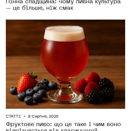
Пінна спадщина: чому пивна культура
– це більше, ніж смак
СТАТТІ
8 Серпня, 2025
Фруктове пиво: що це таке і чим воно
відрізняється від класичного?