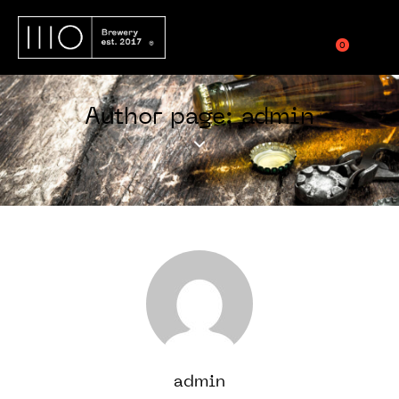
0
Author page: admin
admin