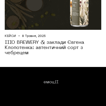
КЕЙСИ
8 Травня, 2025
IIIO BREWERY & заклади Євгена
Клопотенка: автентичний сорт з
чебрецем
Ми створюємо для вас​:
емоції
_
Без категорії
Мерчі
Набори
Пиво
Політика
Конфеденційности