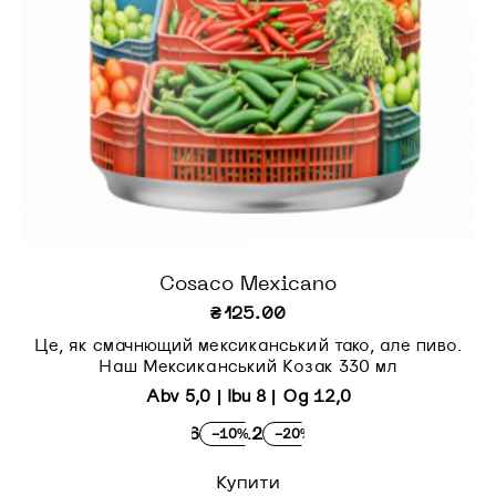
Cosaco Mexicano
₴
125.00
Це, як смачнющий мексиканський тако, але пиво.
Наш Мексиканський Козак 330 мл
Abv 5,0 | Ibu 8 | Og 12,0
×6
×12
-10%
-20%
Купити