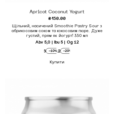
Apricot Coconut Yogurt
₴
150.00
Щільний, насичений Smoothie Pastry Sour з
абрикосовим соком та кокосовим пюре. Дуже
густий, прям як йогурт! 330 мл
Abv 5,0 | Ibu 5 | Og 12
×6
×12
-10%
-20%
Купити