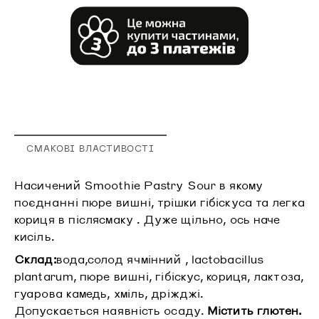
СМАКОВІ ВЛАСТИВОСТІ
Насичений Smoothie Pastry Sour в якому
поєднанні пюре вишні, трішки гібіскуса та легка
кориця в післясмаку . Дуже щільно, ось наче
кисіль.
Склад:
вода,солод ячмінний , lactobacillus
plantarum, пюре вишні, гібіскус, кориця, лактоза,
гуарова камедь, хміль, дріжджі.
Допускається наявність осаду.
Містить глютен.