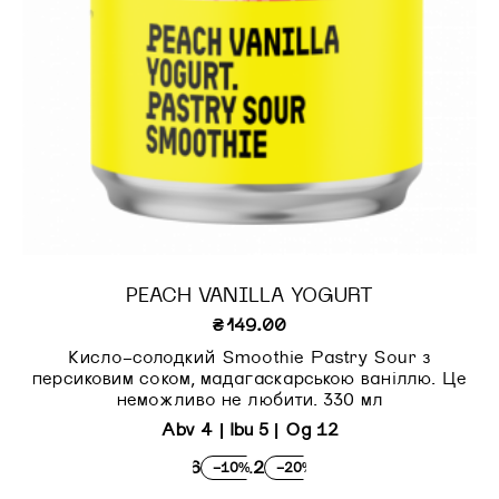
PEACH VANILLA YOGURT
₴
149.00
Кисло-солодкий Smoothie Pastry Sour з
персиковим соком, мадагаскарською ваніллю. Це
неможливо не любити. 330 мл
Abv 4 | Ibu 5 | Og 12
×6
×12
-10%
-20%