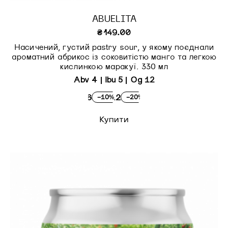
ABUELITA
₴
149.00
Насичений, густий pastry sour, у якому поєднали
ароматний абрикос із соковитістю манго та легкою
кислинкою маракуї. 330 мл
Abv 4 | Ibu 5 | Og 12
×6
×12
-10%
-20%
Купити