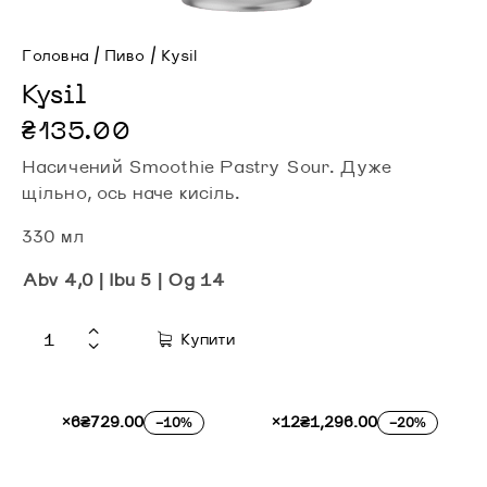
Головна
Пиво
Kysil
Kysil
₴
135.00
Насичений Smoothie Pastry Sour. Дуже
щільно, ось наче кисіль.
330 мл
Abv 4,0 | Ibu 5 | Og 14
Купити
×6
₴
729.00
×12
₴
1,296.00
-10%
-20%